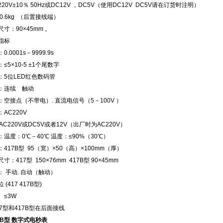
20V±10％ 50Hz或DC12V ，DC5V（使用DC12V DC5V请在订货时注明）
.6kg （后置接线端）
寸：90×45mm 。
指标
.0001s－9999.9s
≤5×10-5 ±1个尾数字
：5位LED红色数码管
：连续 触动
空接点（不带电）. 直流电信号（5－100V ）
电源：AC220V
 AC220V或DC5V或者12V（出厂时为AC220V）
温度：0℃－40℃ 温度：≤90%（30℃）
417B型 95（宽）×50（高）×100mm（厚）
：417型 150×76mm 417B型 90×45mm
 手动. 自动（触动）
(417 417B型)
 ≤3W
7型和417B型在后面接线
17B型 数字式电秒表