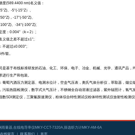
度(589.4400 nm)名义值：
5°Z)、-5°(-15°Z）、
0°Z)，-17°(-50°Z)、
00°Z)、-34°(-100°Z);
度：0.004°（k＝2）;
义值之差不超过±1°;
不超过±0.003°;
6件/套。
司是基于布线标准研发的石油、化工、环保、电子、冶金、机械、光学、通讯产品，
求进行生产和包装。
：葡萄汽酒压力测定器、电测水位计，空盒气压表，奥氏气体分析仪，萃取器，烟尘
，污垢热阻检测仪，数字式大气压计，不锈钢全自动溶液过滤器，紫外辐照计，氢气
指数SDI测定仪，三聚氰胺速测仪，粉体综合特性测试仪粉体特性测试仪放射性检测
雨量器,在线电导率仪MKY-CCT-7320A,筛选听力计MKY-AM-6A
在线留言
|
联系我们
|
首页