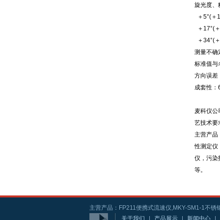
旋光度、糖
＋5°(＋1
＋17°(＋5
＋34°(＋1
测量不确定
标准值与名
方向误差：
成套性：
麦科仪公
艺技术要
主营产品
性测定仪
仪，污染
等。
主营产品：FP211便携式流速仪,MKY-SM1-1不锈钢
关于我们
|
产品展示
|
新闻中心
|