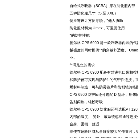
自给式呼吸器（SCBA）穿在防化服内部
五种防化服尺寸（S 至 XXL）
侧拉链设计方便穿脱，*他人协助
防化服材料为 Umex，可重复使用
*的防护性能
德尔格 CPS 6900 是一款呼吸器内置
械强度的同时提供**的穿戴舒适度。 U
业。
**满足您的需求
德尔格 CPS 6900 配备有对讲机口袋
和防护靴可实现与防护fu的气密性连接，
烯材料制造，可与防雾镜片和防刮镜片搭
CPS 6900 防护fu还可选配 D 型环
告别闷热，轻松呼吸
德尔格 CPS 6900 防化服还可选配P
内部的湿度。 另外，该系统也可通过连
合身、柔韧、舒适
即使在危险区域从事难度较大的作业时，德尔格