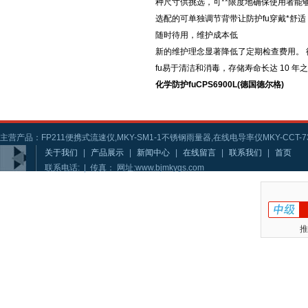
种尺寸供挑选，可**限度地确保使用者能
选配的可单独调节背带让防护fu穿戴*舒适
随时待用，维护成本低
新的维护理念显著降低了定期检查费用。
fu易于清洁和消毒，存储寿命长达 10 年
化学防护fuCPS6900L(德国德尔格)
主营产品：FP211便携式流速仪,MKY-SM1-1不锈钢雨量器,在线电导率仪MKY-CCT-73
关于我们
|
产品展示
|
新闻中心
|
在线留言
|
联系我们
|
首页
联系电话: | 传真： 网址:www.bjmkygs.com
推