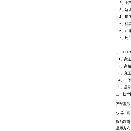
2、大跨
3、边坡
4、坝底
5、桥梁
6、矿井
7、施工
二、
FT
1、高速
2、高精
3、真正
4、一体
5、显示
三、技术
产品型号
仪器功能
测前距离
显示方式