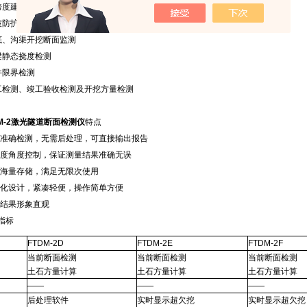
度建筑内部轮廓检测
防护挡土墙验收检测
、沟渠开挖断面监测
静态挠度检测
限界检测
检测、竣工验收检测及开挖方量检测
DM-2激光隧道断面检测仪
特点
准确检测，无需后处理，可直接输出报告
度角度控制，保证测量结果准确无误
海量存储，满足无限次使用
化设计，紧凑轻便，操作简单方便
结果形象直观
指标
FTDM-2D
FTDM-2E
FTDM-2F
当前断面检测
当前断面检测
当前断面检测
土石方量计算
土石方量计算
土石方量计算
——
——
——
后处理软件
实时显示超欠挖
实时显示超欠挖