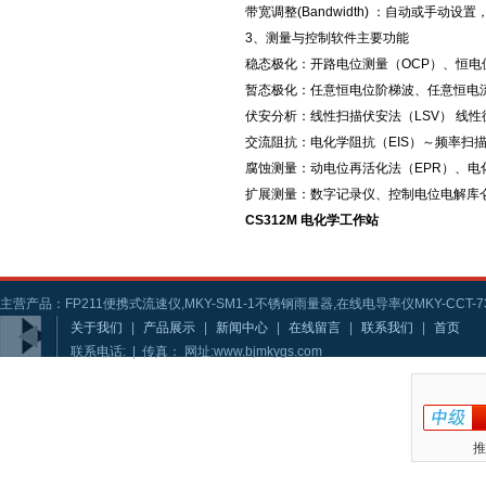
带宽调整(Bandwidth) ：自动或手动设
3、测量与控制软件主要功能
稳态极化：开路电位测量（OCP）、恒电位
暂态极化：任意恒电位阶梯波、任意恒电
伏安分析：线性扫描伏安法（LSV） 线
交流阻抗：电化学阻抗（EIS）～频率扫描、电
腐蚀测量：动电位再活化法（EPR）、电
扩展测量：数字记录仪、控制电位电解库
CS312M 电化学工作站
主营产品：FP211便携式流速仪,MKY-SM1-1不锈钢雨量器,在线电导率仪MKY-CCT-73
关于我们
|
产品展示
|
新闻中心
|
在线留言
|
联系我们
|
首页
联系电话: | 传真： 网址:www.bjmkygs.com
推