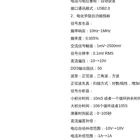
电流与电位量程：自动设置
接口通讯模式：USB2.0
2、电化学阻抗功能指标
信号发生器：
频率响应：10Hz~1MHz
频率度：0.005%
交流信号幅值：1mV~2500mV
信号分辨率：0.1mV RMS
直流偏压：-10~+10V
DDS输出阻抗：50
波形：正弦波，三角波，方波
正弦波失真：扫描方式：对数/线性，增加
信号分析器：
小积分时间：10mS 或者一个循环的长时
大积分时间：106个循环或者105S
测量时间延迟：0~105秒
直流偏置补偿：
电位自动补偿范围：-10V~+10V
电流补偿范围：-1A~+1A