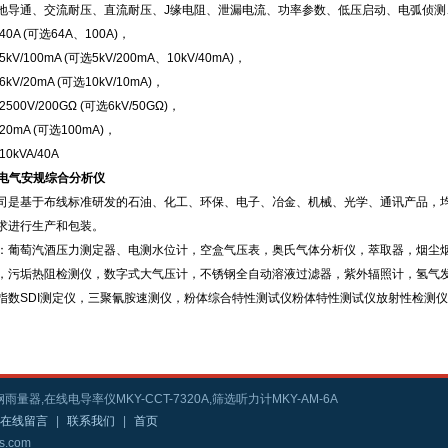
地导通、交流耐压、直流耐压、J缘电阻、泄漏电流、功率参数、低压启动、电弧侦测
0A (可选64A、100A)，
kV/100mA (可选5kV/200mA、10kV/40mA)，
kV/20mA (可选10kV/10mA)，
500V/200GΩ (可选6kV/50GΩ)，
0mA (可选100mA)，
0kVA/40A
0 电气安规综合分析仪
司是基于布线标准研发的石油、化工、环保、电子、冶金、机械、光学、通讯产品，
求进行生产和包装。
：葡萄汽酒压力测定器、电测水位计，空盒气压表，奥氏气体分析仪，萃取器，烟尘
，污垢热阻检测仪，数字式大气压计，不锈钢全自动溶液过滤器，紫外辐照计，氢气
指数SDI测定仪，三聚氰胺速测仪，粉体综合特性测试仪粉体特性测试仪放射性检测
雨量器,在线电导率仪MKY-CCT-7320A,筛选听力计MKY-AM-6A
在线留言
|
联系我们
|
首页
s.com