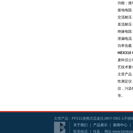
功能：接
接地电阻 4
交流耐压 5
直流耐压 6
绝缘电阻 2
泄漏电流 2
功率负载 1
HEX31
麦科仪公
艺技术要
主营产品
性测定仪
仪，污染
等。
主营产品：FP211便携式流速仪,MKY-SM1-1不锈钢
关于我们
|
产品展示
|
新闻中心
|
联系电话: | 传真： 网址:www.bjmkyg