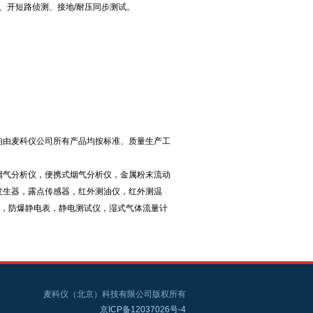
、开短路侦测、接地/耐压同步测试。
均由麦科仪公司所有产品均按标准、质量生产工
烟气分析仪，便携式烟气分析仪，金属粉末流动
发生器，露点传感器，红外测油仪，红外测温
仪，防爆静电表，静电测试仪，湿式气体流量计
麦科仪（北京）科技有限公司版权所有
京ICP备12037026号-4