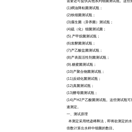
需要还可提供其他系列细菌测试瓶。这些
(1)稠油降粘菌测试瓶；
(2)铁细菌测试瓶；
(3)腐生菌（异养菌）测试瓶；
(4)硫（化）细菌测试菌；
(5).产甲烷菌测试瓶；
(6)发酵菌测试瓶；
(7)产乙酸盐菌测试瓶；
(8)产表面活性剂菌测试瓶；
(9).糖蜜菌测试瓶；
(10)产聚合物菌测试瓶；
(11)反硝化菌测试瓶；
(12)真菌测试瓶；
(13)酵母菌测试瓶；
(14)产H2产乙酸菌测试瓶。这些测试
速测定。
一、测试原理
本测定采用绝迹稀释法，即将欲测定的水
倍数计算出水样中细菌的数目。