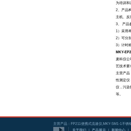
为培训和
2、产品
主机、反
3、 产品
1）采用
2）可分
3）计时精
MKY-EP
麦科仪公
艺技术要
主营产品
性测定仪
仪，污染
等。
主营产品：FP211便携式流速仪,MKY-SM1-1不锈钢
关于我们
|
产品展示
|
新闻中心
|