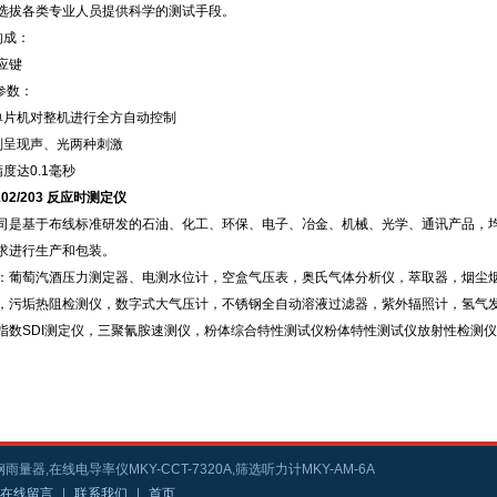
选拔各类专业人员提供科学的测试手段。
构成：
应键
参数：
单片机对整机进行全方自动控制
别呈现声、光两种刺激
度达0.1毫秒
202/203 反应时测定仪
司是基于布线标准研发的石油、化工、环保、电子、冶金、机械、光学、通讯产品，
求进行生产和包装。
：葡萄汽酒压力测定器、电测水位计，空盒气压表，奥氏气体分析仪，萃取器，烟尘
，污垢热阻检测仪，数字式大气压计，不锈钢全自动溶液过滤器，紫外辐照计，氢气
指数SDI测定仪，三聚氰胺速测仪，粉体综合特性测试仪粉体特性测试仪放射性检测
雨量器,在线电导率仪MKY-CCT-7320A,筛选听力计MKY-AM-6A
在线留言
|
联系我们
|
首页