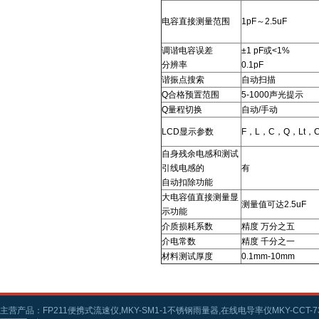
电容直接测量范围
1pF～2.5uF
调谐电容误差
±1 pF或<1%
分辨率
0.1pF
谐振点搜索
自动扫描
Q合格预置范围
5-1000声光提示
Q量程切换
自动/手动
LCD显示参数
F，L，C，Q，Lt，C
自身残余电感和测试
引线电感的
有
自动扣除功能
大电容值直接测量显
测量值可达2.5uF
示功能
介质损耗系数
精度 万分之五
介电常数
精度 千分之一
材料测试厚度
0.1mm-10mm
主营产品：FP211便携式流速仪,MKY-SM1-1不锈钢雨量器,在线电导率仪MKY-CCT-73