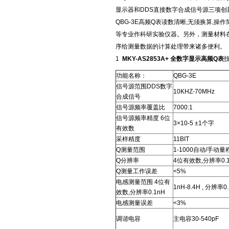
显示器和DDS直接数字合成信号源三项创
QBG-3E高频Q表读数清晰,无须换算,操
等专业作科研实验仪器。另外，测量材料在
序给测量数据的计算处理带来诸多便利。
1
MKY-AS2853A+ 全数字显示高频Q表
功能名称：
QBG-3E
信号源范围DDS数字
10KHZ-70MHz
合成信号
信号源频率覆盖比
7000:1
信号源频率精度 6位
3×10-5 ±1个字
有效数
采样精度
11BIT
Q测量范围
1-1000自动/手动量
Q分辨率
4位有效数,分辨率0.
Q测量工作误差
<5%
电感测量范围 4位有
1nH-8.4H , 分辨率0
效数,分辨率0.1nH
电感测量误差
<3%
调谐电容
主电容30-540pF