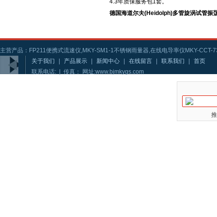
4.3年质保服务包1套。
德国海道尔夫(Heidolph)多管旋涡试管振
主营产品：FP211便携式流速仪,MKY-SM1-1不锈钢雨量器,在线电导率仪MKY-CCT-73
关于我们
|
产品展示
|
新闻中心
|
在线留言
|
联系我们
|
首页
联系电话: | 传真： 网址:www.bjmkygs.com
推