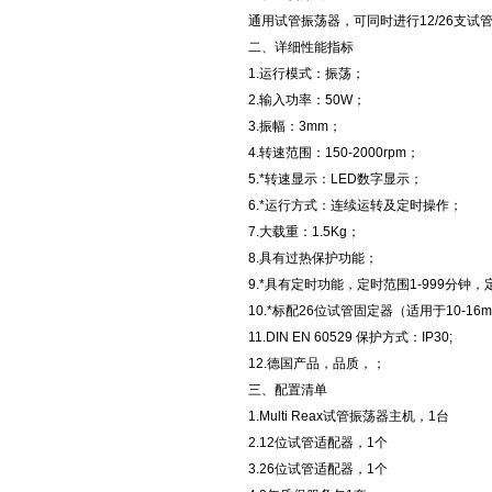
通用试管振荡器，可同时进行12/26支
二、详细性能指标
1.运行模式：振荡；
2.输入功率：50W；
3.振幅：3mm；
4.转速范围：150-2000rpm；
5.*转速显示：LED数字显示；
6.*运行方式：连续运转及定时操作；
7.大载重：1.5Kg；
8.具有过热保护功能；
9.*具有定时功能，定时范围1-999分
10.*标配26位试管固定器（适用于10-1
11.DIN EN 60529 保护方式：IP30;
12.德国产品，品质，；
三、配置清单
1.Multi Reax试管振荡器主机，1台
2.12位试管适配器，1个
3.26位试管适配器，1个