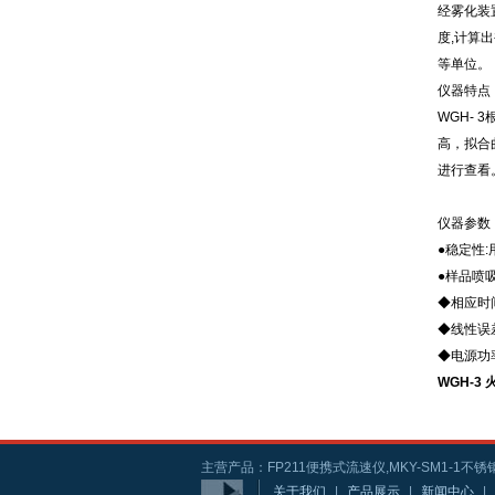
经雾化装
度,计算
等单位。
仪器特点
WGH-
高，拟合
进行查看
仪器参数
●稳定性:
●样品喷吸量:
◆相应时间:
◆线性误差: K
◆电源功率:
WGH-3
主营产品：FP211便携式流速仪,MKY-SM1-1不锈钢
关于我们
|
产品展示
|
新闻中心
|