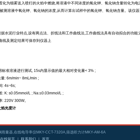
置化为细雾送入喷灯的火焰中燃烧,将溶液中不同浓度的氧化钾、氧化钠含量转化为电
出被测溶液中氧化钾、氧化钠的浓度,从而计算出试样中的氧化钾、氧化钠含量。该仪
 3根据水泥行业特点,设有两点法、折线法和工作曲线法,工作曲线法具有自动拟合的功能
曲线及测定结果可保存到仪器上
。
用标准溶液进行测试, 15s内显示值的最大相对变化量< 3% ;
 6m/min~ 8mL/min ;
 4s~6s;
: s0.05mmol/L ; Na:≤0.03mmol/L ;
 220V 300W。
 火焰光度计
雨量器,在线电导率仪MKY-CCT-7320A,筛选听力计MKY-AM-6A
在线留言
|
联系我们
|
首页