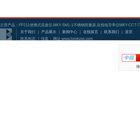
主营产品：FP211便携式流速仪,MKY-SM1-1不锈钢雨量器,在线电导率仪MKY-CCT-73
关于我们
|
产品展示
|
新闻中心
|
在线留言
|
联系我们
|
首页
联系电话: | 传真： 网址:www.bjmkygs.com
推