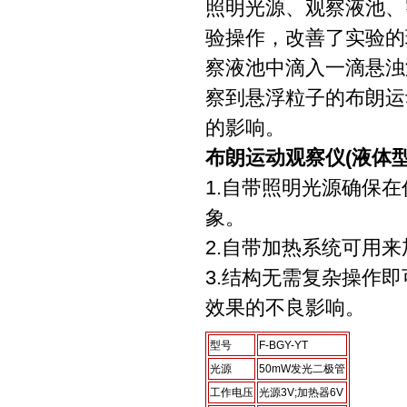
照明光源、观察液池、
验操作，改善了实验的
察液池中滴入一滴悬浊
察到悬浮粒子的布朗运
的影响。
布朗运动观察仪(液体型
1.自带照明光源确保
象。
2.自带加热系统可用
3.
结构无需复杂操作即
效果的不良影响。
型号
F-BGY-YT
光源
50mW发光二极管
工作电压
光源3V;加热器6V