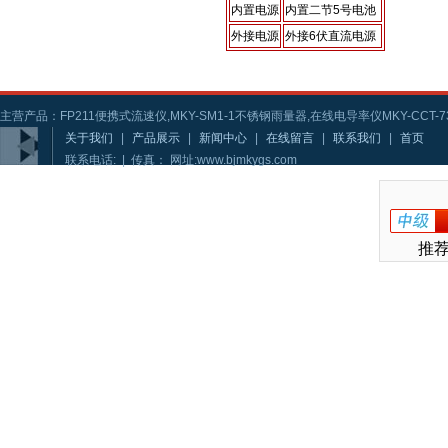
内置电源
内置二节5号电池
外接电源
外接6伏直流电源
主营产品：FP211便携式流速仪,MKY-SM1-1不锈钢雨量器,在线电导率仪MKY-CCT-73
关于我们
|
产品展示
|
新闻中心
|
在线留言
|
联系我们
|
首页
联系电话: | 传真： 网址:www.bjmkygs.com
推