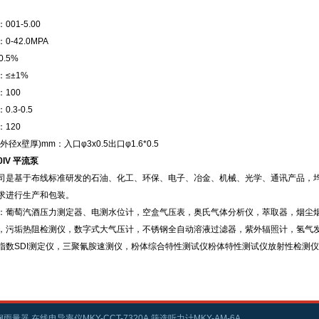
01-5.00
-42.0MPA
.5%
≤±1%
100
.3-0.5
120
径x壁厚)mm：入口φ3x0.5出口φ1.6*0.5
40IV 平流泵
司是基于布线标准研发的石油、化工、环保、电子、冶金、机械、光学、通讯产品，
求进行生产和包装。
：葡萄汽酒压力测定器、电测水位计，空盒气压表，奥氏气体分析仪，萃取器，烟尘
，污垢热阻检测仪，数字式大气压计，不锈钢全自动溶液过滤器，紫外辐照计，氢气
指数SDI测定仪，三聚氰胺速测仪，粉体综合特性测试仪粉体特性测试仪放射性检测
雨量器,在线电导率仪MKY-CCT-7320A,筛选听力计MKY-AM-6A