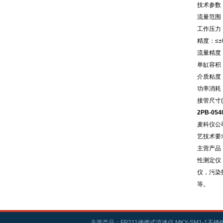
技术参数
流量范围：0
工作压力：0
精度：≤±0
流量精度：
单缸容积：
介质粘度：0
功率消耗：
接管尺寸(外
2PB-05
麦科仪公
艺技术要
主营产品
性测定仪
仪，污染
等。
主营产品：FP211便携式流速仪,MKY-SM1-1不锈钢