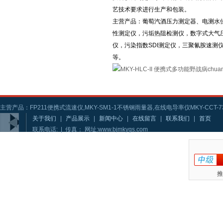
艺技术要求进行生产和包装。
主营产品：葡萄汽酒压力测定器、电测水
性测定仪，污垢热阻检测仪，数字式大气
仪，污染指数SDI测定仪，三聚氰胺速
等。
主营产品：FP211便携式流速仪,MKY-SM1-1不锈钢雨量器,在线电导率仪MKY-CCT-73
关于我们
|
产品展示
|
新闻中心
|
在线留言
|
联系我们
|
首页
联系电话: | 传真： 网址:www.bjmkygs.com
推