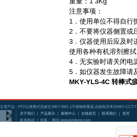
重量：1 3Kg
注意事项：
1．使用单位不得自行
2．不要将仪器侧置或
3．仪器使用后应及时
使用各种有机溶剂擦拭
4．无实验时请关闭电
5．如仪器发生故障请
MKY-YLS-4C 转棒
主营产品：FP211便携式流速仪,MKY-SM1-1不锈钢雨量器,在线电导率仪MKY-CCT-73
关于我们
|
产品展示
|
新闻中心
|
在线留言
|
联系我们
|
首页
联系电话: | 传真： 网址:www.bjmkygs.com