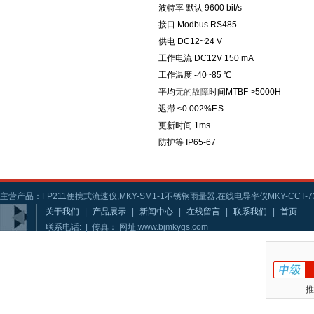
波特率 默认 9600 bit/s
接口 Modbus RS485
供电 DC12~24 V
工作电流 DC12V 150 mA
工作温度 -40~85 ℃
平均
无的故障
时间MTBF >5000H
迟滞 ≤0.002%F.S
更新时间 1ms
防护等 IP65-67
主营产品：FP211便携式流速仪,MKY-SM1-1不锈钢雨量器,在线电导率仪MKY-CCT-73
关于我们
|
产品展示
|
新闻中心
|
在线留言
|
联系我们
|
首页
联系电话: | 传真： 网址:www.bjmkygs.com
推