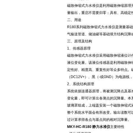
磁致伸缩式力水准仪是利用磁致伸缩原理
量输出，重启不需要归零；具有、高稳定性、
二、用途
R180系列磁致伸缩式力水准仪是测量基
气输送管道、储油罐等基础填方结构沉降
三、原理及结构
1、传感器原理
磁致伸缩式力水准仪采用磁致伸缩液位计
液位变化量。该液位传感器是利用磁致伸
定性好、精度高、重复性好等众多特点。磁
（DC12V+）、黑（-或GND）为电源线
2、系统结构原理
系统依据连通器原理，将被测沉降点及基
变化量，即可计算出各测点的沉降量。本
玻璃罩组成，上端盖安装一个磁致伸缩式
整个系统水平面会有所改变。输出读数可以
过计算求得各点与基点间的相对沉降量。
MKY-HC-R180 静力水准仪
主要特性