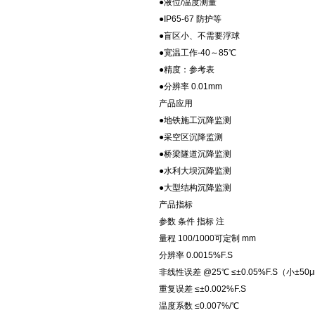
●液位/温度测量
●IP65-67 防护等
●盲区小、不需要浮球
●宽温工作-40～85℃
●精度：参考表
●分辨率 0.01mm
产品应用
●地铁施工沉降监测
●采空区沉降监测
●桥梁隧道沉降监测
●水利大坝沉降监测
●大型结构沉降监测
产品指标
参数 条件 指标 注
量程 100/1000可定制 mm
分辨率 0.0015%F.S
非线性误差 @25℃ ≤±0.05%F.S（小±50
重复误差 ≤±0.002%F.S
温度系数 ≤0.007%/℃