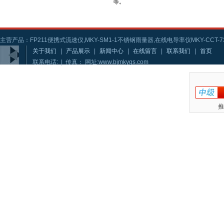
等。
主营产品：FP211便携式流速仪,MKY-SM1-1不锈钢雨量器,在线电导率仪MKY-CCT-73
关于我们
|
产品展示
|
新闻中心
|
在线留言
|
联系我们
|
首页
联系电话: | 传真： 网址:www.bjmkygs.com
推