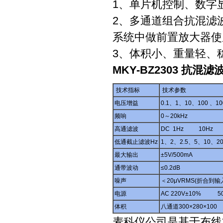
1、单片机控制、数字
2、多通道组合抗混滤波
系统中做前置放大器使
3、体积小、重量轻、
MKY-BZ2303 抗混滤
技术指标
技术参数
电压增益
0.1、1、10、100 、1
频响
0～20kHz
高通滤波
DC 1Hz 10Hz
低通截止滤波Hz
1、2、2.5、5、10、20
最大输出
±5V/500mA
通带波动
≤0.2dB
噪声
＜20μVRMS(折合到输
电源
AC 220V±10% 5
体积
八通道300×280×100
麦科仪公司是基于布线