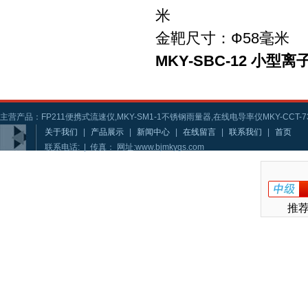
米
金靶尺寸：Ф58毫米
MKY-SBC-12 小型
主营产品：FP211便携式流速仪,MKY-SM1-1不锈钢雨量器,在线电导率仪MKY-CCT-73
关于我们
|
产品展示
|
新闻中心
|
在线留言
|
联系我们
|
首页
联系电话: | 传真： 网址:www.bjmkygs.com
推