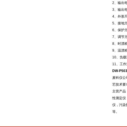
2、输出电
3、输出电
4、外形尺
5、接地
6、保护
7、调节
8、时漂精
9、温漂精
10、负载
11、工作
DW-P50
麦科仪公
艺技术要
主营产品
性测定仪
仪，污染
等。