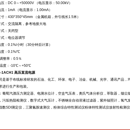
压：DC 0～+50000V （电压显示：50.00kV）
流：1mA （电流显示：1.00mA）
寸：430*350*45mm （金属机箱，外引线长1.5米）
方式：交流隔离，参考地接大地
方式：关闭型
方式：电位器调节
度：0.1%/小时（30分钟后计算）
度：0.1%/℃
调整率：0.5％
温度：-10℃～+50℃
3-1ACH1 高压直流电源
司是基于布线标准研发的石油、化工、环保、电子、冶金、机械、光学、通讯产品，
求进行生产和包装。
：葡萄汽酒压力测定器、电测水位计，空盒气压表，奥氏气体分析仪，萃取器，烟尘
，污垢热阻检测仪，数字式大气压计，不锈钢全自动溶液过滤器，紫外辐照计，氢气
指数SDI测定仪，三聚氰胺速测仪，粉体综合特性测试仪粉体特性测试仪放射性检测