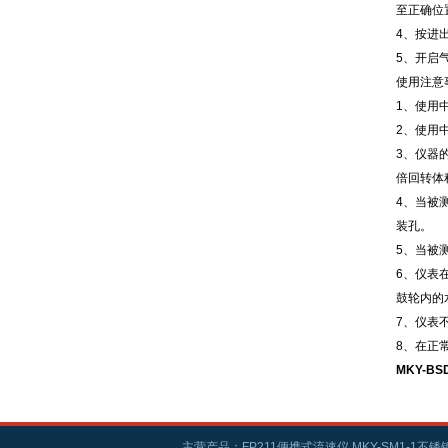
至正确位
4、按进
5、开启
使用注意
1、使用
2、使用
3、仪器
倍回转体
4、当被
装孔。
5、当被
6、仪表
鼓轮内的
7、仪表
8、在正
MKY-B
主营产品：FP211便携式流速仪,MKY-SM1-1不锈钢