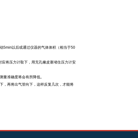
5min以后或通过仪器的气体体积（相当于50
此时应将压力计取下，用无孔橡皮塞堵住压力计安
时测量准确度将会有所降低。
向下，再将出气管向下，这样反复几次，才能将