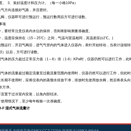
置。 3、装好温度计和压力计。（每一小格10Pa）
出气方向连接好气路，并且密封。
气阀，仪器即可进行预运行，预运行数周后方可进行读数。
事项
中，要经常注意仪表内水位的保持，否则将影响测量准确度。
中，温度应保持在（15～25℃）之间，气温与室温相同，其温差应(≤2℃。)
的预运行，开启气阀后，进气气管内的气体进入仪器内，表针开始转动，当表计连续转动
积）以后，方可进行读数。
测气体的压力超过正常压力值（1～6）倍（1-6）KPa时，仪器仍然可以进行工作，
测气体的流量超过额定流量至过载流量范围内使用时，仪器仍然可以进行工作，但此
在长期不使用时，应将仪表内的蒸馏水排放干净，排放时先使用放水阀，然后将表头
水方净。
不宜置于过冷室内安装，以免内部结冰。
常使用情况下，至少每年检验一次准确度。
SD-F 湿式气体流量计
雨量器,在线电导率仪MKY-CCT-7320A,筛选听力计MKY-AM-6A