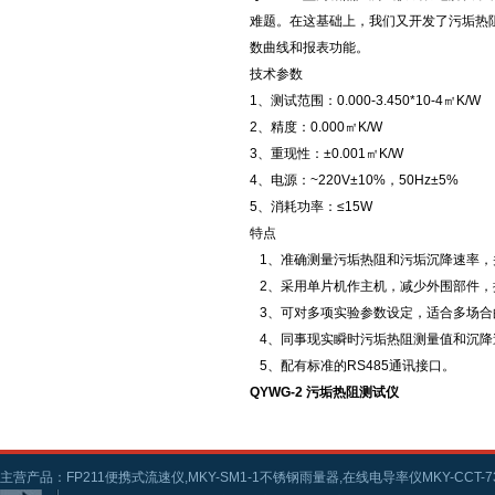
难题。在这基础上，我们又开发了污垢热
数曲线和报表功能。
技术参数
1、测试范围：0.000-3.450*10-4㎡K/W
2、精度：0.000㎡K/W
3、重现性：±0.001㎡K/W
4、电源：~220V±10%，50Hz±5%
5、消耗功率：≤15W
特点
1、准确测量污垢热阻和污垢沉降速率，
2、采用单片机作主机，减少外围部件，
3、可对多项实验参数设定，适合多场合
4、同事现实瞬时污垢热阻测量值和沉降速
5、配有标准的RS485通讯接口。
QYWG-2 污垢热阻测试仪
主营产品：FP211便携式流速仪,MKY-SM1-1不锈钢雨量器,在线电导率仪MKY-CCT-73