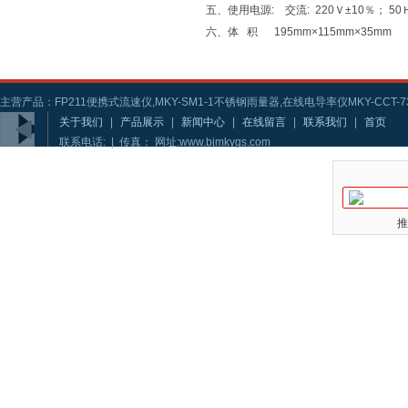
五、使用电源: 交流: 220Ｖ±10％； 50
六、体 积 195mm×115mm×35mm
主营产品：FP211便携式流速仪,MKY-SM1-1不锈钢雨量器,在线电导率仪MKY-CCT-73
关于我们
|
产品展示
|
新闻中心
|
在线留言
|
联系我们
|
首页
联系电话: | 传真： 网址:www.bjmkygs.com
推