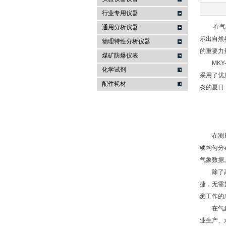
行业专用仪器
麦科仪（北京）科技有限公司
在气象监
通用分析仪器
示出自然
物理特性分析仪器
的重要力
煤矿防爆仪表
MKY-
化学试剂
采用了优
配件耗材
炎的夏日
在测量精
够均匀分
气象数据
除了高精
捷，无需
测工作的
在气象监
业生产、