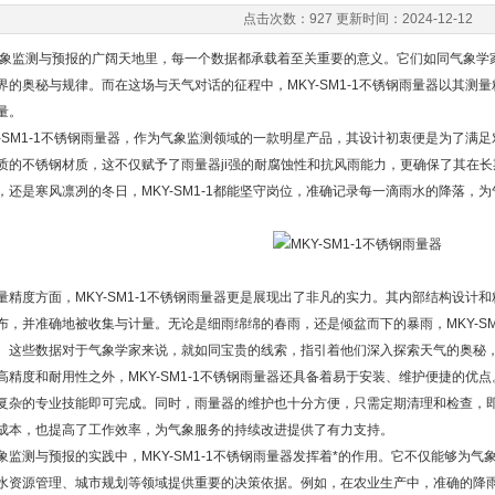
点击次数：927 更新时间：2024-12-12
测与预报的广阔天地里，每一个数据都承载着至关重要的意义。它们如同气象学家
界的奥秘与规律。而在这场与天气对话的征程中，MKY-SM1-1不锈钢雨量器以其测
量。
SM1-1不锈钢雨量器，作为气象监测领域的一款明星产品，其设计初衷便是为了满
质的不锈钢材质，这不仅赋予了雨量器ji强的耐腐蚀性和抗风雨能力，更确保了其在
，还是寒风凛冽的冬日，MKY-SM1-1都能坚守岗位，准确记录每一滴雨水的降落，
度方面，MKY-SM1-1不锈钢雨量器更是展现出了非凡的实力。其内部结构设计
布，并准确地被收集与计量。无论是细雨绵绵的春雨，还是倾盆而下的暴雨，MKY-SM
。这些数据对于气象学家来说，就如同宝贵的线索，指引着他们深入探索天气的奥秘
度和耐用性之外，MKY-SM1-1不锈钢雨量器还具备着易于安装、维护便捷的优
复杂的专业技能即可完成。同时，雨量器的维护也十分方便，只需定期清理和检查，
成本，也提高了工作效率，为气象服务的持续改进提供了有力支持。
测与预报的实践中，MKY-SM1-1不锈钢雨量器发挥着*的作用。它不仅能够为气
水资源管理、城市规划等领域提供重要的决策依据。例如，在农业生产中，准确的降