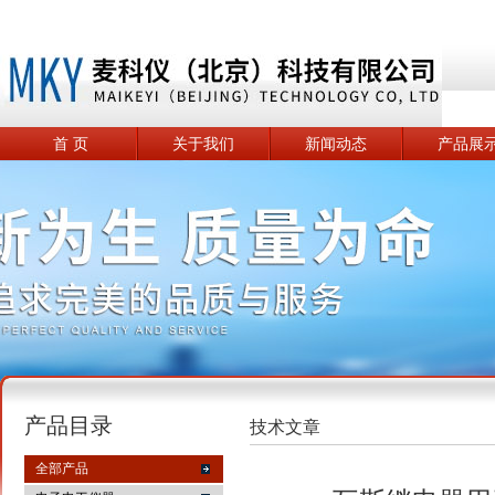
首 页
关于我们
新闻动态
产品展
产品目录
技术文章
全部产品