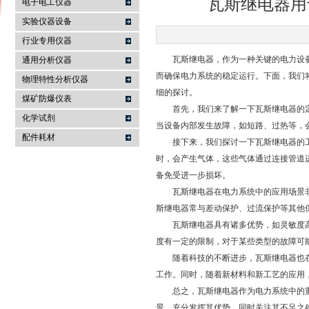
瓦斯继电器用
电子电工仪器
实验仪器设备
行业专用仪器
麦科仪（北京）科技有限公司
瓦斯继电器，作为一种关键的电力设备
通用分析仪器
而确保电力系统的稳定运行。下面，我们
物理特性分析仪器
细的探讨。
煤矿防爆仪表
首先，我们来了解一下瓦斯继电器的定
化学试剂
当设备内部发生故障，如短路、过热等，
配件耗材
接下来，我们探讨一下瓦斯继电器的工
时，会产生气体，这些气体通过连接管道
备免受进一步损坏。
瓦斯继电器在电力系统中的应用场景非
斯继电器常与差动保护、过流保护等其他
瓦斯继电器具有诸多优势，如灵敏度高
度有一定的限制，对于某些类型的故障可
随着科技的不断进步，瓦斯继电器也在
工作。同时，随着新材料和新工艺的应用
总之，瓦斯继电器作为电力系统中的重
景，充分发挥其优势，同时关注其不足之