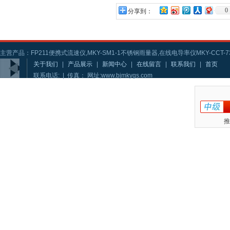
0
分享到：
主营产品：FP211便携式流速仪,MKY-SM1-1不锈钢雨量器,在线电导率仪MKY-CCT-73
关于我们
|
产品展示
|
新闻中心
|
在线留言
|
联系我们
|
首页
联系电话: | 传真： 网址:www.bjmkygs.com
推