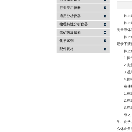
行业专用仪器
麦科仪（北京）科技有限公司
休止角测
通用分析仪器
休止角测
物理特性分析仪器
测量液体
煤矿防爆仪表
休止角测
化学试剂
记录下液
配件耗材
休止角
1.操作
2.测量
3.适用
4.价格
在使用
1.在测
2.在测
3.在测
总之，休
学、化学
么休止角