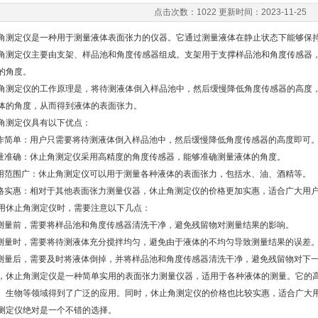
点击次数：1022 更新时间：2023-11-25
定仪是一种用于测量液体表面张力的仪器。它通过测量液体在静止状态下能够保持
定仪主要由支架、样品池和角度传感器组成。支架用于支撑样品池和角度传感器，
的角度。
定仪的工作原理是，将待测液体倒入样品池中，然后缓慢降低角度传感器的高度，
体的角度，从而得到液体的表面张力。
测定仪具有以下优点：
简单：用户只需要将待测液体倒入样品池中，然后缓慢降低角度传感器的高度即可
准确：休止角测定仪采用高精度的角度传感器，能够准确测量液体的角度。
范围广：休止角测定仪可以用于测量各种液体的表面张力，包括水、油、酒精等。
实惠：相对于其他表面张力测量仪器，休止角测定仪的价格更加实惠，适合广大用
休止角测定仪时，需要注意以下几点：
量前，需要将样品池和角度传感器清洗干净，避免残留物对测量结果的影响。
量时，需要将待测液体充分搅拌均匀，避免由于液体的不均匀导致测量结果的误差
量后，需要及时将液体倒掉，并将样品池和角度传感器清洗干净，避免残留物对下
止角测定仪是一种简单实用的表面张力测量仪器，适用于各种液体的测量。它的高
、生物等领域得到了广泛的应用。同时，休止角测定仪的价格也比较实惠，适合广大
测定仪绝对是一个不错的选择。