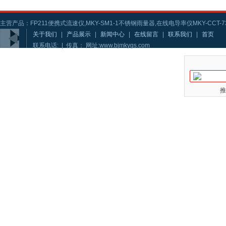
主营产品：FP211便携式流速仪,MKY-SM1-1不锈钢雨量器,在线电导率仪MKY-CCT-73
关于我们
|
产品展示
|
新闻中心
|
在线留言
|
联系我们
|
首页
联系电话: | 传真： 网址:www.bjmkygs.com
推