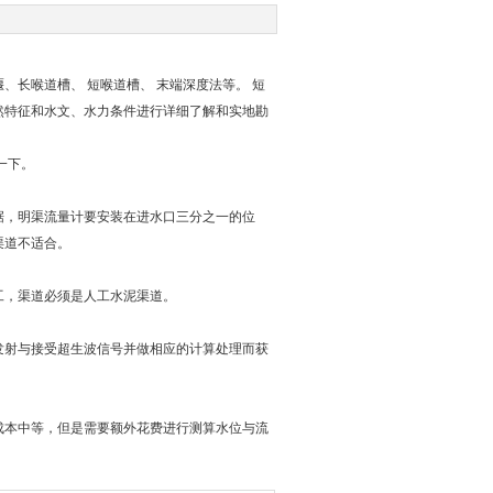
长喉道槽、 短喉道槽、 末端深度法等。 短
然特征和水文、水力条件进行详细了解和实地勘
一下。
，明渠流量计要安装在进水口三分之一的位
渠道不适合。
，渠道必须是人工水泥渠道。
射与接受超生波信号并做相应的计算处理而获
本中等，但是需要额外花费进行测算水位与流