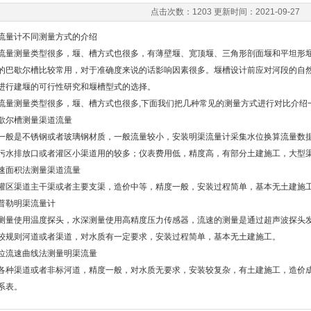
点击次数：1203 更新时间：2021-09-27
量计不同测量方式的介绍
测量类型很多，堰、槽方式也很多，有薄壁堰、宽顶堰、三角形剖面堰和平坦形堰、
的巴歇尔槽比较常用，对于准确度来说的话影响因素很多。堰槽设计前应对河段的自
进行建堰的可行性研究和堰槽型式的选择。
测量类型很多，堰、槽方式也很多,下面我们把几种常见的测量方式进行对比介绍
尔槽测量渠道流量
是不锈钢或者玻璃钢材质，一般流量较小，安装明渠流量计采集水位换算流量数据
污水排放口或者灌区小渠道用的较多；仪表费用低，精度高，有部分土建施工，大型
面积法测量渠道流量
渠道主干渠或者主要支渠，造价中等，精度一般，安装过程简单，基本无土建施工
勒明渠流量计
使用温度探头，水深测量使用高精度压力传感器，流速的测量是通过超声波探头发
较规则河道或者渠道，对水质有一定要求，安装过程简单，基本无土建施工。
流速曲线法测量明渠流量
渠道或者非标河道，精度一般，对水质无要求，安装较复杂，有土建施工，造价成
系表。