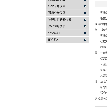
行业专用仪器
麦科仪（北京）科技有限公司
明渠流
通用分析仪器
明渠流量
物理特性分析仪器
喉道槽中
煤矿防爆仪表
测，以便
化学试剂
明渠流量
配件耗材
①巴歇
槽体一般
置。一般
②流速
大型灌区
③多普
水温测量
得。适合
④水位
适合各种
速换算关