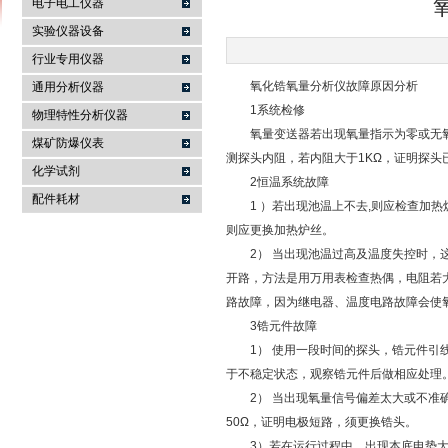
电子电工仪器
实验仪器设备
行业专用仪器
麦科仪（北京）科技有限公司
氧化锆氧量分析仪故障原因分析
通用分析仪器
1系统检修
物理特性分析仪器
氧量变送器若出现氧量指示为零或无氧量
煤矿防爆仪表
测探头内阻，若内阻大于1KΩ，证明探头
化学试剂
2恒温系统故障
配件耗材
1 ）若出现池温上不去,则应检查加热炉
则应更换加热炉丝。
2） 当出现池温过高及温度失控时，这
开路，方法是用万用表检查热偶，电阻若
路故障，因为继电器、温度电路故障会使
3锆元件故障
1） 使用一段时间的探头，锆元件引线
于不稳定状态，观察锆元件后做相应处理
2） 当出现氧量信号偏差太大或不准确
50Ω，证明电极短路，须更换锆头。
3）若在运行过程中，出现本底电势大于1