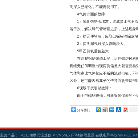
明探头已老化，不能再使用了。
4气路方面的故障
1）氧化锆锆头堵灰，造成参比气不流通
若干次，解决导气管堵塞之后，上述现象
2）锆元件堵灰：应取出探头消除灰堵
3）探头漏气对探头影响极大。
5甲乙侧氧量偏差大
在调整锅炉燃烧工况，启停锅炉风机或
机组无任何调整出现两侧偏差大就需要检
气体和参比气体都应不断的流过电极，不
区外，还可能因氧离子的传导而改变局部
6现场干扰引起故障：
由于电磁场较强，对新安装仪表的不稳
分享到：
主营产品：FP211便携式流速仪,MKY-SM1-1不锈钢雨量器,在线电导率仪MKY-CCT-73