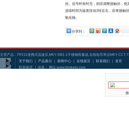
丝。信号时有时无，则应调整接触丝，使
连续时间为旋浆转动3转左右，应将接触
氧化物。
分享到：
主营产品：FP211便携式流速仪,MKY-SM1-1不锈钢雨量器,在线电导率仪MKY-CCT-73
关于我们
|
产品展示
|
新闻中心
|
在线留言
|
联系我们
|
首页
联系电话: | 传真： 网址:www.bjmkygs.com
推