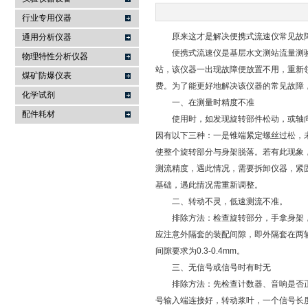
行业专用仪器
麦科仪（北京）科技有限公司
原来这才是解决便携式流速仪常见故障
通用分析仪器
便携式流速仪是基层水文测站流量测验
物理特性分析仪器
站，该仪器一出现故障便放置不用，重新
煤矿防爆仪表
费。为了能更好地解决该仪器的常见故障
化学试剂
一、在测量时精度不准
配件耗材
使用时，如发现旋转部件松动，或轴向
因有以下三种：一是锥端紧定螺丝过松，
使整个旋转部分与身架脱落。若有此现象
测流精度，遇此情况，需要拆卸仪器，紧
基础，遇此情况需重新调整。
二、转动不灵，低速测流不准。
排除方法：检查旋转部分，手拿身架，
应注意外隔套的装配间隙，即外隔套在两轴
间隙要求为0.3-0.4mm。
三、无信号或信号时有时无
排除方法：先检查计数器、音响是否正
号输入端连接好，转动浆叶，一个信号长