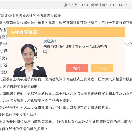
点击次数：1531 更新时间：2019-03-12
让你快速选择合适的压力蒸汽灭菌器
灭菌器是仪器处理中重要的元素。购买灭菌设备可能很昂贵，所以一定要投资正确
适的实验室压力蒸汽灭菌器
要多大的灭菌器？
欢迎您！
程度上取决于灭菌器灭菌区域的空间大小。其次，您需要选择适合您的负载大小的
来自局域网的朋友！有什么可以帮助您的
的深度和/或体积。
吗？
灭菌要求是什么？
器需要不同类型的循环才能被认为是消毒的。
要新的或二手的灭菌器？
没有正确或错误的答案，因为这取决于你在经济上的考虑。压力蒸汽灭菌器可以使
，这个初期投资是值得的。
果您正在处理更加紧缩的预算，二手的压力蒸汽灭菌器是获得安全和工作压力蒸汽
压力蒸汽灭菌器，您都需要检查产品的保修期。
涵盖零件和人工，保修期限为两个问题，您希望在购买前获得答案。
轻易获得更换零件吗？
划长时间保持压力蒸汽灭菌器，*好选择具有成本效益的通用替换零件的压力蒸汽
何在线找到值得信赖的卖家？