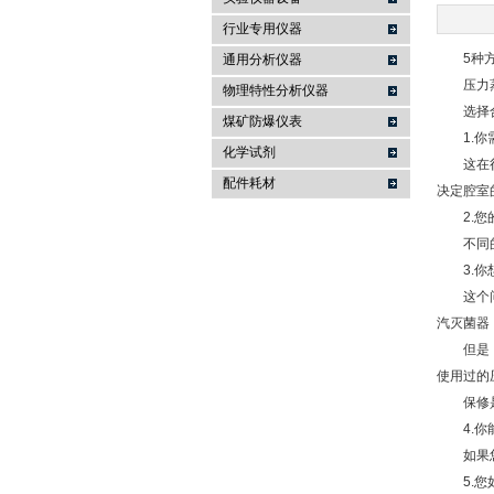
行业专用仪器
麦科仪（北京）科技有限公司
5种方法
通用分析仪器
压力蒸汽
物理特性分析仪器
选择合
煤矿防爆仪表
1.你需
化学试剂
这在很大
配件耗材
决定腔室
2.您的
不同的仪
3.你想
这个问题
汽灭菌器
但是，如
使用过的
保修是否
4.你能
如果您计
5.您如